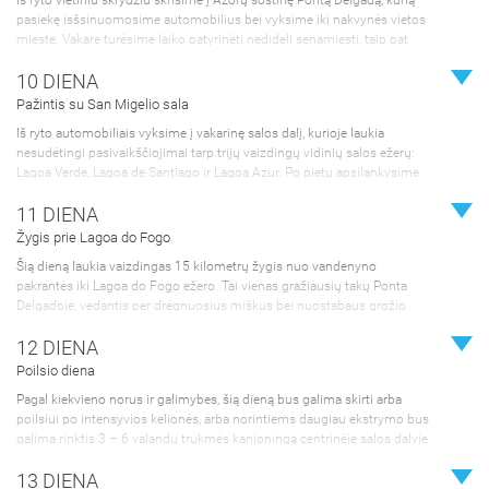
Iš ryto vietiniu skrydžiu skrisime į Azorų sostinę Pontą Delgadą, kurią
pasiekę isšsinuomosime automobilius bei vyksime iki nakvynės vietos
mieste. Vakare turėsime laiko patyrinėti nedidelį senamiestį, taip pat
aplankysime požeminį lavos tunelį, esantį po miestu. Nakvynė
10 DIENA
viešbutyje.
Pažintis su San Migelio sala
Iš ryto automobiliais vyksime į vakarinę salos dalį, kurioje laukia
nesudėtingi pasivaikščiojimai tarp trijų vaizdingų vidinių salos ežerų:
Lagoa Verde, Lagoa de Santiago ir Lagoa Azur. Po pietų apsilankysime
seniausioje Europoje arbatos plantacijoje, o vakare laukia poilsis
11 DIENA
apartamentuose netoli vandenyno.
Žygis prie Lagoa do Fogo
Šią dieną laukia vaizdingas 15 kilometrų žygis nuo vandenyno
pakrantės iki Lagoa do Fogo ežero. Tai vienas gražiausių takų Ponta
Delgadoje, vedantis per drėgnuosius miškus bei nuostabaus grožio
ežero pakrantę. Po žygio atsipalaiduosime Caldeira Velha karštosiose
12 DIENA
versmėse. Nakvynė viešbutyje/apartamentuose
Poilsio diena
Pagal kiekvieno norus ir galimybes, šią dieną bus galima skirti arba
poilsiui po intensyvios kelionės, arba norintiems daugiau ekstrymo bus
galima rinktis 3 – 6 valandų trukmės kanjoningą centrinėje salos dalyje
(paslauga su vietiniais gidais už papildomą kainą, ~100 eur). Nakvynė
13 DIENA
apartamentuose/viešbutyje.