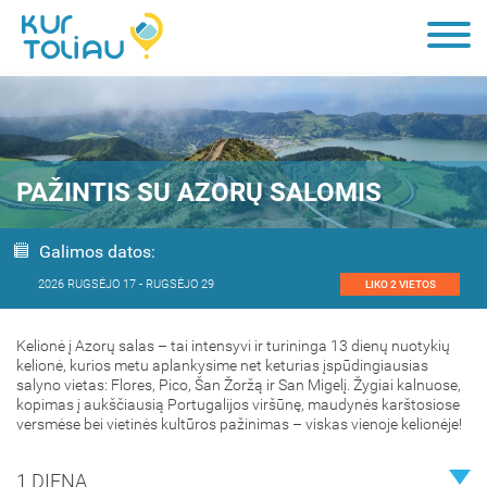
PAŽINTIS SU AZORŲ SALOMIS
Galimos datos:
2026 RUGSĖJO 17 - RUGSĖJO 29
Kelionė į Azorų salas – tai intensyvi ir turininga 13 dienų nuotykių
kelionė, kurios metu aplankysime net keturias įspūdingiausias
salyno vietas: Flores, Pico, Šan Žoržą ir San Migelį. Žygiai kalnuose,
kopimas į aukščiausią Portugalijos viršūnę, maudynės karštosiose
versmėse bei vietinės kultūros pažinimas – viskas vienoje kelionėje!
1 DIENA