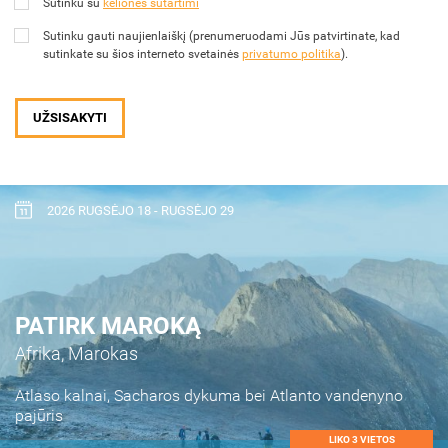
Sutinku su
kelionės sutartimi
Sutinku gauti naujienlaiškį (prenumeruodami Jūs patvirtinate, kad
sutinkate su šios interneto svetainės
privatumo politika
).
UŽSISAKYTI
2026 RUGSĖJO 18 - RUGSĖJO 29
PATIRK MAROKĄ
Afrika,
Marokas
Atlaso kalnai, Sacharos dykuma bei Atlanto vandenyno
pajūris