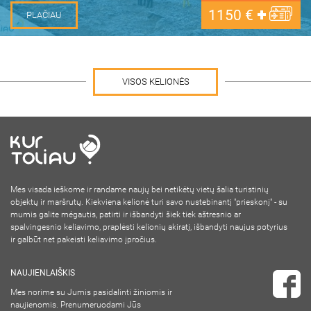
1150
€
PLAČIAU
VISOS KELIONĖS
Mes visada ieškome ir randame naujų bei netikėtų vietų šalia turistinių
objektų ir maršrutų. Kiekviena kelionė turi savo nustebinantį "prieskonį" - su
mumis galite mėgautis, patirti ir išbandyti šiek tiek aštresnio ar
spalvingesnio keliavimo, praplėsti kelionių akiratį, išbandyti naujus potyrius
ir galbūt net pakeisti keliavimo įpročius.
NAUJIENLAIŠKIS
Mes norime su Jumis pasidalinti žiniomis ir
naujienomis. Prenumeruodami Jūs