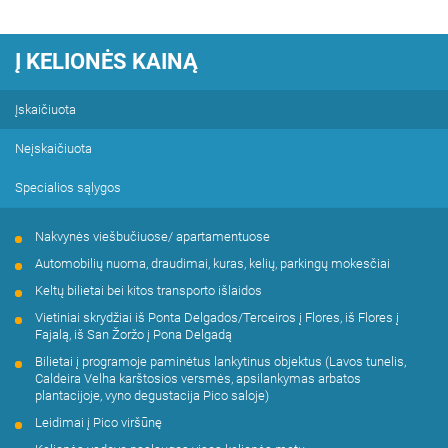
Į KELIONĖS KAINĄ
Įskaičiuota
Neįskaičiuota
Specialios sąlygos
Nakvynės viešbučiuose/ apartamentuose
Automobilių nuoma, draudimai, kuras, kelių, parkingų mokesčiai
Keltų bilietai bei kitos transporto išlaidos
Vietiniai skrydžiai iš Ponta Delgados/Terceiros į Flores, iš Flores į
Fajalą, iš San Žoržo į Pona Delgadą
Bilietai į programoje paminėtus lankytinus objektus (Lavos tunelis,
Caldeira Velha karštosios versmės, apsilankymas arbatos
plantacijoje, vyno degustacija Pico saloje)
Leidimai į Pico viršūnę