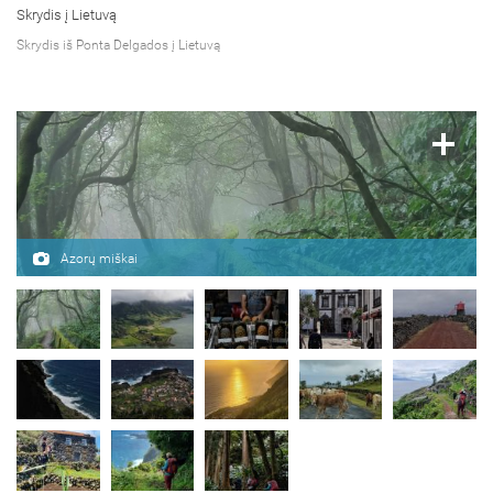
Skrydis į Lietuvą
Skrydis iš Ponta Delgados į Lietuvą
Azorų miškai