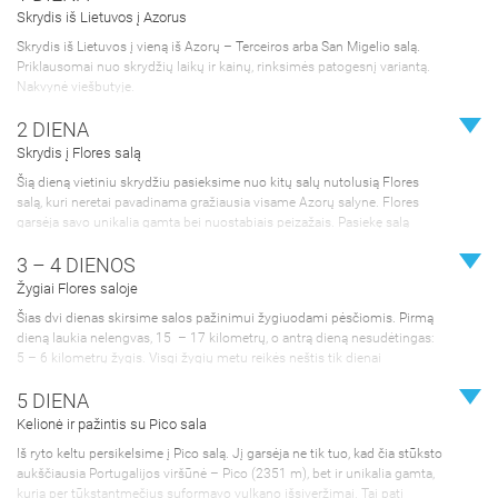
Skrydis iš Lietuvos į Azorus
Skrydis iš Lietuvos į vieną iš Azorų – Terceiros arba San Migelio salą.
Priklausomai nuo skrydžių laikų ir kainų, rinksimės patogesnį variantą.
Nakvynė viešbutyje.
2 DIENA
Skrydis į Flores salą
Šią dieną vietiniu skrydžiu pasieksime nuo kitų salų nutolusią Flores
salą, kuri neretai pavadinama gražiausia visame Azorų salyne. Flores
garsėja savo unikalia gamta bei nuostabiais peizažais. Pasiekę salą
įsikursime viešbutyje, o likusią dienos dalį skirsime lengviems
3 – 4 DIENOS
pasivaikščiojimams. Nakvynė viešbutyje/apartamentuose.
Žygiai Flores saloje
Šias dvi dienas skirsime salos pažinimui žygiuodami pėsčiomis. Pirmą
dieną laukia nelengvas, 15 – 17 kilometrų, o antrą dieną nesudėtingas:
5 – 6 kilometrų žygis. Visgi žygių metu reikės neštis tik dienai
reikalingus daiktus, kas palengvins ėjimą. Abi dienas gyvensime toje
5 DIENA
pačioje vietoje – viešbutyje arba apartamentuose. Ketvirtosios kelionės
dienos vakare laukia vietinis skrydis į Fajalo salą. Nakvynė
Kelionė ir pažintis su Pico sala
viešbutyje/apartamentuose.
Iš ryto keltu persikelsime į Pico salą. Jį garsėja ne tik tuo, kad čia stūksto
aukščiausia Portugalijos viršūnė – Pico (2351 m), bet ir unikalia gamta,
kurią per tūkstantmečius suformavo vulkano išsiveržimai. Tai pati